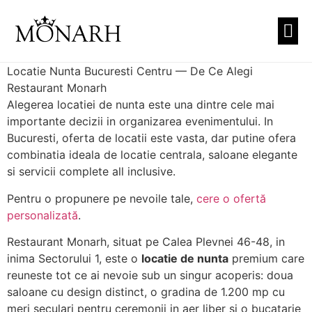
PREZEN
CUNUNI
TEAT
Locatie Nunta Bucuresti Centru — De Ce Alegi
Restaurant Monarh
Alegerea locatiei de nunta este una dintre cele mai
importante decizii in organizarea evenimentului. In
Bucuresti, oferta de locatii este vasta, dar putine ofera
combinatia ideala de locatie centrala, saloane elegante
si servicii complete all inclusive.
Pentru o propunere pe nevoile tale,
cere o ofertă
personalizată
.
Restaurant Monarh, situat pe Calea Plevnei 46-48, in
inima Sectorului 1, este o
locatie de nunta
premium care
reuneste tot ce ai nevoie sub un singur acoperis: doua
saloane cu design distinct, o gradina de 1.200 mp cu
meri seculari pentru ceremonii in aer liber si o bucatarie