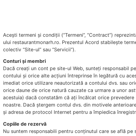
Acești termeni și condiții (“Termeni”, “Contract”) reprezin
ului restaurantmonarh.ro. Prezentul Acord stabilește termeni
colectiv “Site-ul” sau “Servicii”).
Conturi și membri
Dacă creați un cont pe site-ul Web, sunteți responsabil pen
contului și orice alte acțiuni întreprinse în legătură cu ac
imediat orice utilizare neautorizată a contului dvs. sau ori
orice daune de orice natură cauzate ca urmare a unor ast
acestuia) dacă constatăm că ați încălcat orice prevedere 
noastre. Dacă ștergem contul dvs. din motivele anterioare,
și adresa de protocol Internet pentru a împiedica înregistr
Copiile de rezervă
Nu suntem responsabili pentru conținutul care se află pe si