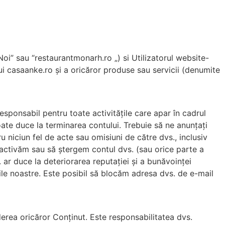
Noi” sau “restaurantmonarh.ro „) si Utilizatorul website-
ului casaanke.ro și a oricăror produse sau servicii (denumite
esponsabil pentru toate activitățile care apar în cadrul
poate duce la terminarea contului. Trebuie să ne anunțați
ru niciun fel de acte sau omisiuni de către dvs., inclusiv
activăm sau să ștergem contul dvs. (sau orice parte a
r duce la deteriorarea reputației și a bunăvoinței
iile noastre. Este posibil să blocăm adresa dvs. de e-mail
derea oricăror Conținut. Este responsabilitatea dvs.