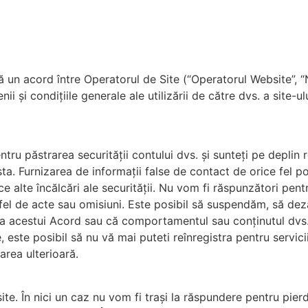
tă un acord între Operatorul de Site (“Operatorul Website”, “
i și condițiile generale ale utilizării de către dvs. a site-
tru păstrarea securității contului dvs. și sunteți pe deplin r
esta. Furnizarea de informații false de contact de orice fel 
ce alte încălcări ale securității. Nu vom fi răspunzători pent
fel de acte sau omisiuni. Este posibil să suspendăm, să dez
a acestui Acord sau că comportamentul sau conținutul dvs. a
 este posibil să nu vă mai puteti reînregistra pentru servic
area ulterioară.
te. În nici un caz nu vom fi trași la răspundere pentru pier