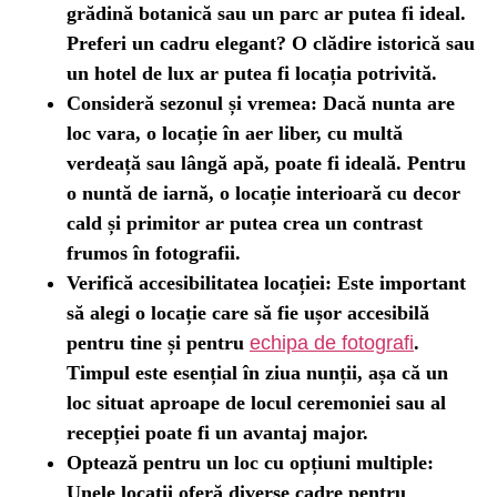
grădină botanică sau un parc ar putea fi ideal.
Preferi un cadru elegant? O clădire istorică sau
un hotel de lux ar putea fi locația potrivită.
Consideră sezonul și vremea:
Dacă nunta are
loc vara, o locație în aer liber, cu multă
verdeață sau lângă apă, poate fi ideală. Pentru
o nuntă de iarnă, o locație interioară cu decor
cald și primitor ar putea crea un contrast
frumos în fotografii.
Verifică accesibilitatea locației:
Este important
să alegi o locație care să fie ușor accesibilă
pentru tine și pentru
echipa de fotografi
.
Timpul este esențial în ziua nunții, așa că un
loc situat aproape de locul ceremoniei sau al
recepției poate fi un avantaj major.
Optează pentru un loc cu opțiuni multiple:
Unele locații oferă diverse cadre pentru