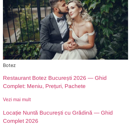
Botez
Restaurant Botez București 2026 — Ghid
Complet: Meniu, Prețuri, Pachete
Vezi mai mult
Locație Nuntă București cu Grădină — Ghid
Complet 2026