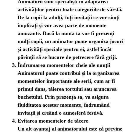
Animatorii sunt specialiști în adaptarea
activităților pentru toate categoriile de vârstă.
De la copii la adulți, toți invitații se vor simți
implicați și vor avea parte de momente
amuzante. Dacă la nunta ta vor fi prezenți
mulți copii, un animator poate organiza jocuri
și activități speciale pentru ei, astfel încât
părinții să se bucure de petrecere fără griji.
Îndrumarea momentelor cheie ale nunții
Animatorul poate contribui și la organizarea
momentelor importante ale serii, cum ar fi
primul dans, tăierea tortului sau aruncarea
buchetului. Prin prezența sa, va asigura
fluiditatea acestor momente, îndrumând
invitații și creând o atmosferă festivă.
Evitarea momentelor de tăcere
Un alt avantaj al animatorului este că previne