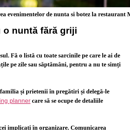
rea evenimentelor de nunta si botez la restaurant
 o nuntă fără griji
l. Fă o listă cu toate sarcinile pe care le ai de
ățile pe zile sau săptămâni, pentru a nu te simți
amilia și prietenii în pregătiri și delegă-le
ng planner
care să se ocupe de detaliile
i cei implicați în organizare. Comunicarea