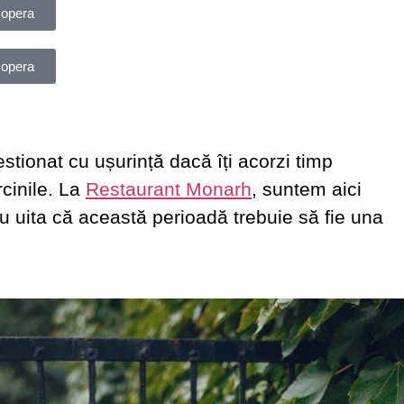
opera
opera
stionat cu ușurință dacă îți acorzi timp
rcinile. La
Restaurant Monarh
, suntem aici
. Nu uita că această perioadă trebuie să fie una