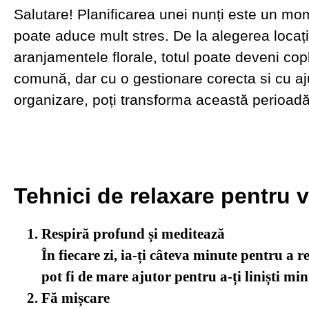
Salutare! Planificarea unei nunți este un mo
poate aduce mult stres. De la alegerea locați
aranjamentele florale, totul poate deveni cop
comună, dar cu o gestionare corecta si cu aju
organizare, poți transforma această perioadă 
Tehnici de relaxare pentru v
Respiră profund și meditează
În fiecare zi, ia-ți câteva minute pentru a 
pot fi de mare ajutor pentru a-ți liniști mi
Fă mișcare