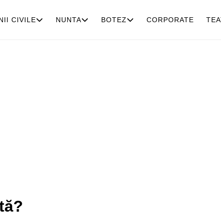
II CIVILE
NUNTA
BOTEZ
CORPORATE
TEA
tă?