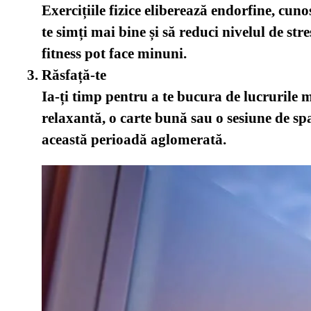
Exercițiile fizice eliberează endorfine, cunos
te simți mai bine și să reduci nivelul de st
fitness pot face minuni.
Răsfață-te
Ia-ți timp pentru a te bucura de lucrurile mi
relaxantă, o carte bună sau o sesiune de spa
această perioadă aglomerată.