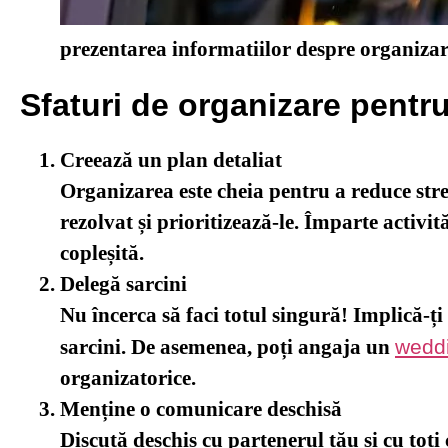
prezentarea informatiilor despre organiza
Sfaturi de organizare pentru
Creează un plan detaliat
Organizarea este cheia pentru a reduce stresu
rezolvat și prioritizează-le. Împarte activit
copleșită.
Delegă sarcini
Nu încerca să faci totul singură! Implică-ți f
sarcini. De asemenea, poți angaja un
weddi
organizatorice.
Menține o comunicare deschisă
Discută deschis cu partenerul tău și cu toț