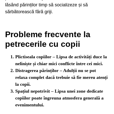
lăsând părinților timp să socializeze și să
sărbătorească fără griji.
Probleme frecvente la
petrecerile cu copii
Plictiseala copiilor
– Lipsa de activități duce la
neliniște și chiar mici conflicte între cei mici.
Distragerea părinților
– Adulții nu se pot
relaxa complet dacă trebuie să fie mereu atenți
la copii.
Spațiul nepotrivit
– Lipsa unei zone dedicate
copiilor poate îngreuna atmosfera generală a
evenimentului.