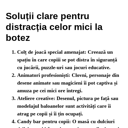
Soluții clare pentru
distracția celor mici la
botez
Colț de joacă special amenajat
: Creează un
spațiu în care copiii se pot distra în siguranță
cu jucării, puzzle-uri sau jocuri educative.
Animatori profesioniști
: Clovni, personaje din
desene animate sau magicieni îi pot captiva și
amuza pe cei mici ore întregi.
Ateliere creative
: Desenul, pictura pe față sau
modelajul baloanelor sunt activități care îi
atrag pe copii și îi țin ocupați.
Candy bar pentru copii
: O masă cu dulciuri