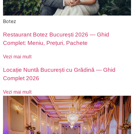
Botez
Restaurant Botez București 2026 — Ghid
Complet: Meniu, Prețuri, Pachete
Vezi mai mult
Locație Nuntă București cu Grădină — Ghid
Complet 2026
Vezi mai mult