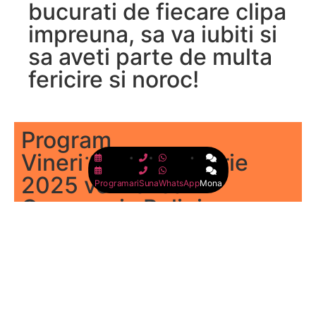
bucurati de fiecare clipa
impreuna, sa va iubiti si
sa aveti parte de multa
fericire si noroc!
Program
Vineri 26 Septembrie
2025 vom avea
Programari
Suna
WhatsApp
Mona
Ceremonia Religioasa ,
Restaurant Monarh,
Bucuresti, Ora : 18:30
apoi sarbatorirea
evenimentului,