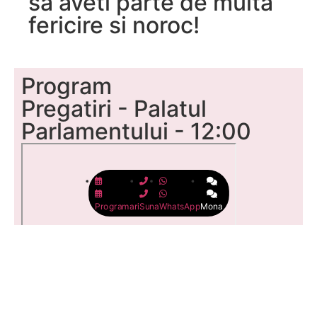
sa aveti parte de multa
fericire si noroc!
Program
Pregatiri - Palatul
Parlamentului - 12:00
Programari
Suna
WhatsApp
Mona
Stare Civila - Casa de
Casatorii Sector 3
Bucuresti - 15:30